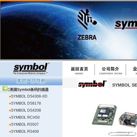
SYMBOL S

美国Symbol条码扫描器
SYMBOL DS4308-XD
SYMBOL DS8178
SYMBOL DS4208
SYMBOL RCH50
SYMBOL RS507
SYMBOL RS409