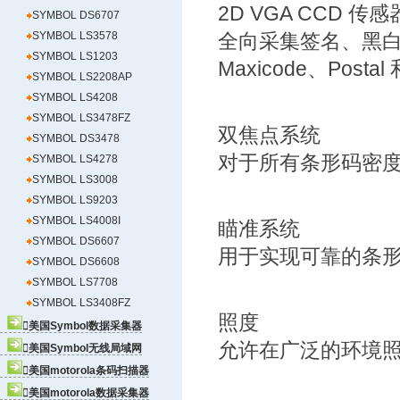
2D VGA CCD 传感
SYMBOL DS6707
SYMBOL LS3578
全向采集签名、黑白图像
SYMBOL LS1203
Maxicode、Posta
SYMBOL LS2208AP
SYMBOL LS4208
SYMBOL LS3478FZ
双焦点系统
SYMBOL DS3478
对于所有条形码密
SYMBOL LS4278
SYMBOL LS3008
SYMBOL LS9203
SYMBOL LS4008I
瞄准系统
SYMBOL DS6607
用于实现可靠的条
SYMBOL DS6608
SYMBOL LS7708
SYMBOL LS3408FZ
照度

美国Symbol数据采集器
允许在广泛的环境

美国Symbol无线局域网

美国motorola条码扫描器

美国motorola数据采集器