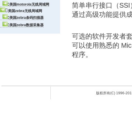
简单串行接口（SSI

美国motorola无线局域网

美国zebra无线局域网
通过高级功能提供

美国zebra条码扫描器

美国zebra数据采集器
可选的软件开发者套
可以使用熟悉的 Micro
程序。
版权所有(C) 1996-2015 